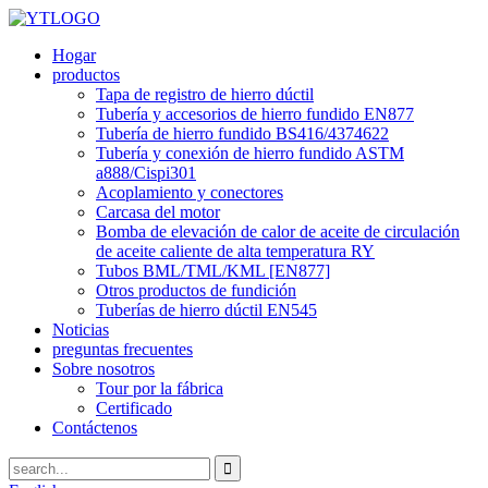
Hogar
productos
Tapa de registro de hierro dúctil
Tubería y accesorios de hierro fundido EN877
Tubería de hierro fundido BS416/4374622
Tubería y conexión de hierro fundido ASTM
a888/Cispi301
Acoplamiento y conectores
Carcasa del motor
Bomba de elevación de calor de aceite de circulación
de aceite caliente de alta temperatura RY
Tubos BML/TML/KML [EN877]
Otros productos de fundición
Tuberías de hierro dúctil EN545
Noticias
preguntas frecuentes
Sobre nosotros
Tour por la fábrica
Certificado
Contáctenos