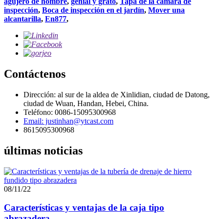
agujero de hombre
,
genial y grato
,
Tapa de la cámara de
inspección
,
Boca de inspección en el jardín
,
Mover una
alcantarilla
,
En877
,
Contáctenos
Dirección: al sur de la aldea de Xinlidian, ciudad de Datong,
ciudad de Wuan, Handan, Hebei, China.
Teléfono: 0086-15095300968
Email: justinhan@ytcast.com
8615095300968
últimas noticias
08/11/22
Características y ventajas de la caja tipo
abrazadera...