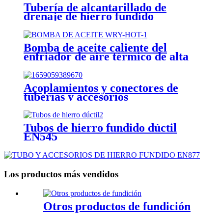
Tubería de alcantarillado de
drenaje de hierro fundido
Bomba de aceite caliente del
enfriador de aire térmico de alta
temperatura WRY para la
temperatura del aceite residual
crudo 350 grados
Acoplamientos y conectores de
tuberías y accesorios
Tubos de hierro fundido dúctil
EN545
Los productos más vendidos
Otros productos de fundición