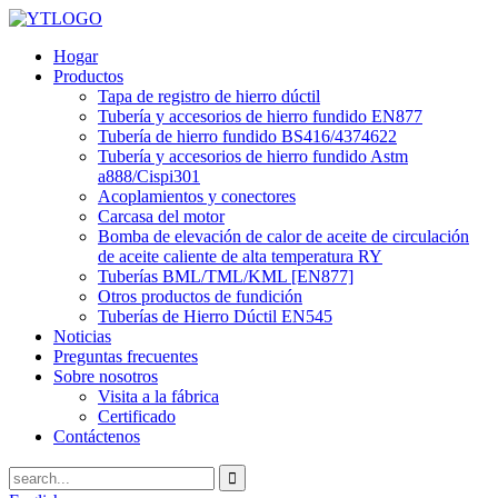
Hogar
Productos
Tapa de registro de hierro dúctil
Tubería y accesorios de hierro fundido EN877
Tubería de hierro fundido BS416/4374622
Tubería y accesorios de hierro fundido Astm
a888/Cispi301
Acoplamientos y conectores
Carcasa del motor
Bomba de elevación de calor de aceite de circulación
de aceite caliente de alta temperatura RY
Tuberías BML/TML/KML [EN877]
Otros productos de fundición
Tuberías de Hierro Dúctil EN545
Noticias
Preguntas frecuentes
Sobre nosotros
Visita a la fábrica
Certificado
Contáctenos