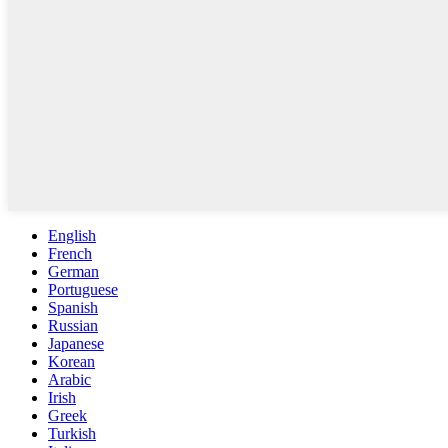
English
French
German
Portuguese
Spanish
Russian
Japanese
Korean
Arabic
Irish
Greek
Turkish