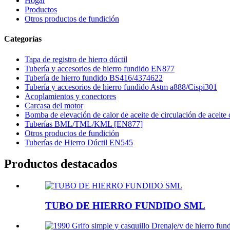
Hogar
Productos
Otros productos de fundición
Categorías
Tapa de registro de hierro dúctil
Tubería y accesorios de hierro fundido EN877
Tubería de hierro fundido BS416/4374622
Tubería y accesorios de hierro fundido Astm a888/Cispi301
Acoplamientos y conectores
Carcasa del motor
Bomba de elevación de calor de aceite de circulación de aceite 
Tuberías BML/TML/KML [EN877]
Otros productos de fundición
Tuberías de Hierro Dúctil EN545
Productos destacados
TUBO DE HIERRO FUNDIDO SML