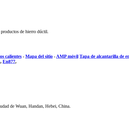
 productos de hierro dúctil.
s calientes
-
Mapa del sitio
-
AMP móvil
Tapa de alcantarilla de e
o
,
En877
,
 ciudad de Wuan, Handan, Hebei, China.