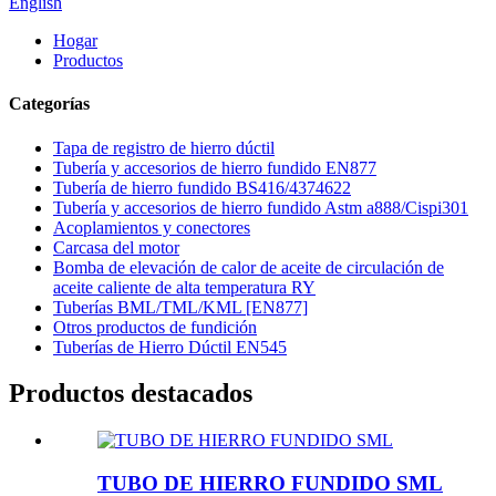
English
Hogar
Productos
Categorías
Tapa de registro de hierro dúctil
Tubería y accesorios de hierro fundido EN877
Tubería de hierro fundido BS416/4374622
Tubería y accesorios de hierro fundido Astm a888/Cispi301
Acoplamientos y conectores
Carcasa del motor
Bomba de elevación de calor de aceite de circulación de
aceite caliente de alta temperatura RY
Tuberías BML/TML/KML [EN877]
Otros productos de fundición
Tuberías de Hierro Dúctil EN545
Productos destacados
TUBO DE HIERRO FUNDIDO SML