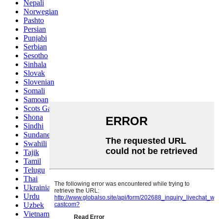
Nepali
Norwegian
Pashto
Persian
Punjabi
Serbian
Sesotho
Sinhala
Slovak
Slovenian
Somali
Samoan
Scots Gaelic
Shona
Sindhi
Sundanese
Swahili
Tajik
Tamil
Telugu
Thai
Ukrainian
Urdu
Uzbek
Vietnamese