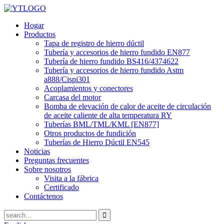
Hogar
Productos
Tapa de registro de hierro dúctil
Tubería y accesorios de hierro fundido EN877
Tubería de hierro fundido BS416/4374622
Tubería y accesorios de hierro fundido Astm
a888/Cispi301
Acoplamientos y conectores
Carcasa del motor
Bomba de elevación de calor de aceite de circulación
de aceite caliente de alta temperatura RY
Tuberías BML/TML/KML [EN877]
Otros productos de fundición
Tuberías de Hierro Dúctil EN545
Noticias
Preguntas frecuentes
Sobre nosotros
Visita a la fábrica
Certificado
Contáctenos