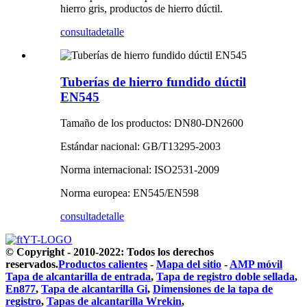
hierro gris, productos de hierro dúctil.
consulta
detalle
Tuberías de hierro fundido dúctil
EN545
Tamaño de los productos: DN80-DN2600
Estándar nacional: GB/T13295-2003
Norma internacional: ISO2531-2009
Norma europea: EN545/EN598
consulta
detalle
© Copyright - 2010-2022: Todos los derechos
reservados.
Productos calientes
-
Mapa del sitio
-
AMP móvil
Tapa de alcantarilla de entrada
,
Tapa de registro doble sellada
,
En877
,
Tapa de alcantarilla Gi
,
Dimensiones de la tapa de
registro
,
Tapas de alcantarilla Wrekin
,