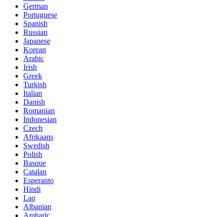
German
Portuguese
Spanish
Russian
Japanese
Korean
Arabic
Irish
Greek
Turkish
Italian
Danish
Romanian
Indonesian
Czech
Afrikaans
Swedish
Polish
Basque
Catalan
Esperanto
Hindi
Lao
Albanian
Amharic