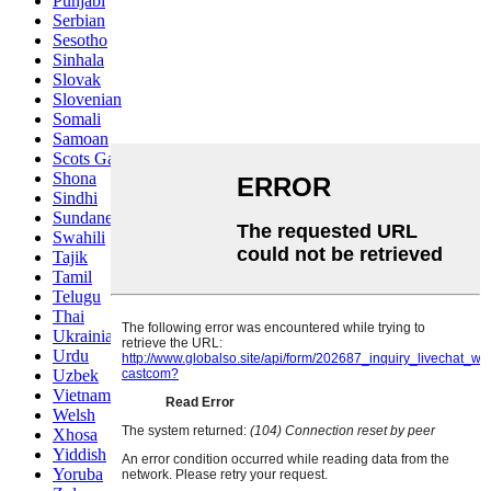
Punjabi
Serbian
Sesotho
Sinhala
Slovak
Slovenian
Somali
Samoan
Scots Gaelic
Shona
Sindhi
Sundanese
Swahili
Tajik
Tamil
Telugu
Thai
Ukrainian
Urdu
Uzbek
Vietnamese
Welsh
Xhosa
Yiddish
Yoruba