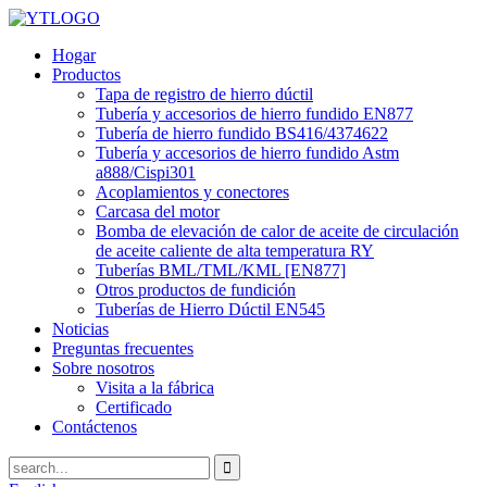
Hogar
Productos
Tapa de registro de hierro dúctil
Tubería y accesorios de hierro fundido EN877
Tubería de hierro fundido BS416/4374622
Tubería y accesorios de hierro fundido Astm
a888/Cispi301
Acoplamientos y conectores
Carcasa del motor
Bomba de elevación de calor de aceite de circulación
de aceite caliente de alta temperatura RY
Tuberías BML/TML/KML [EN877]
Otros productos de fundición
Tuberías de Hierro Dúctil EN545
Noticias
Preguntas frecuentes
Sobre nosotros
Visita a la fábrica
Certificado
Contáctenos