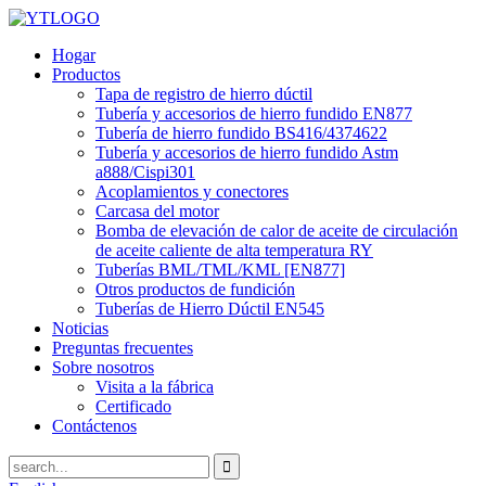
Hogar
Productos
Tapa de registro de hierro dúctil
Tubería y accesorios de hierro fundido EN877
Tubería de hierro fundido BS416/4374622
Tubería y accesorios de hierro fundido Astm
a888/Cispi301
Acoplamientos y conectores
Carcasa del motor
Bomba de elevación de calor de aceite de circulación
de aceite caliente de alta temperatura RY
Tuberías BML/TML/KML [EN877]
Otros productos de fundición
Tuberías de Hierro Dúctil EN545
Noticias
Preguntas frecuentes
Sobre nosotros
Visita a la fábrica
Certificado
Contáctenos