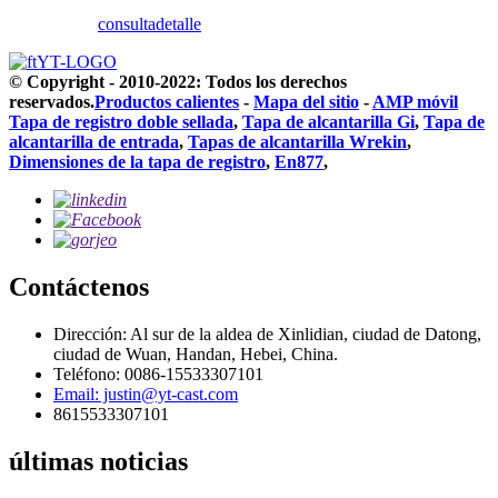
consulta
detalle
© Copyright - 2010-2022: Todos los derechos
reservados.
Productos calientes
-
Mapa del sitio
-
AMP móvil
Tapa de registro doble sellada
,
Tapa de alcantarilla Gi
,
Tapa de
alcantarilla de entrada
,
Tapas de alcantarilla Wrekin
,
Dimensiones de la tapa de registro
,
En877
,
Contáctenos
Dirección: Al sur de la aldea de Xinlidian, ciudad de Datong,
ciudad de Wuan, Handan, Hebei, China.
Teléfono: 0086-15533307101
Email: justin@yt-cast.com
8615533307101
últimas noticias