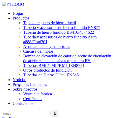
Hogar
Productos
Tapa de registro de hierro dúctil
Tubería y accesorios de hierro fundido EN877
Tubería de hierro fundido BS416/4374622
Tubería y accesorios de hierro fundido Astm
a888/Cispi301
Acoplamientos y conectores
Carcasa del motor
Bomba de elevación de calor de aceite de circulación
de aceite caliente de alta temperatura RY
Tuberías BML/TML/KML [EN877]
Otros productos de fundición
Tuberías de Hierro Dúctil EN545
Noticias
Preguntas frecuentes
Sobre nosotros
Visita a la fábrica
Certificado
Contáctenos