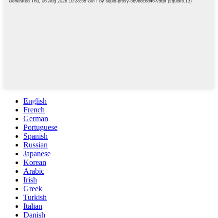
English
French
German
Portuguese
Spanish
Russian
Japanese
Korean
Arabic
Irish
Greek
Turkish
Italian
Danish