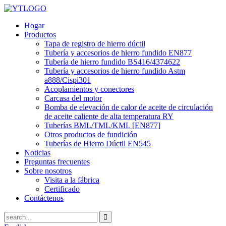
Hogar
Productos
Tapa de registro de hierro dúctil
Tubería y accesorios de hierro fundido EN877
Tubería de hierro fundido BS416/4374622
Tubería y accesorios de hierro fundido Astm
a888/Cispi301
Acoplamientos y conectores
Carcasa del motor
Bomba de elevación de calor de aceite de circulación
de aceite caliente de alta temperatura RY
Tuberías BML/TML/KML [EN877]
Otros productos de fundición
Tuberías de Hierro Dúctil EN545
Noticias
Preguntas frecuentes
Sobre nosotros
Visita a la fábrica
Certificado
Contáctenos